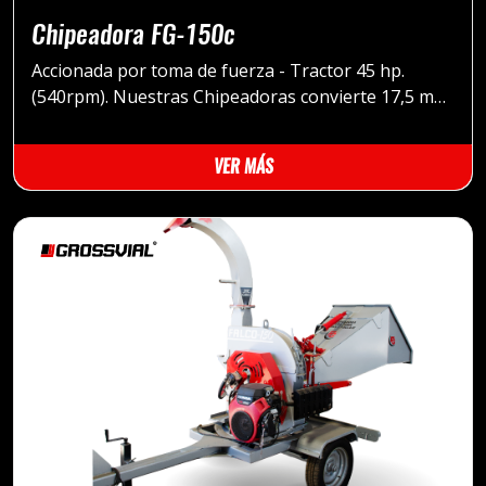
Chipeadora FG-150c
Accionada por toma de fuerza - Tractor 45 hp.
(540rpm). Nuestras Chipeadoras convierte 17,5 m3
de poda bruta, en 3,5 m3 de Chip
VER MÁS