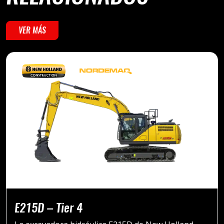
VER MÁS
E215D – Tier 4