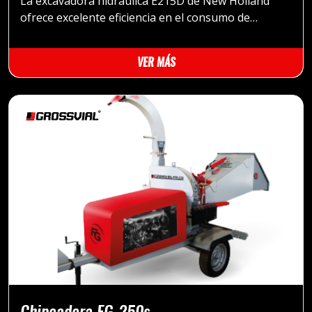
La excavadora hidráulica E215D de New Holland
ofrece excelente eficiencia en el consumo de
combustible y menores emisiones, lo que
contribuye a prolongar la vida útil de la máquina.
VER MÁS
Chipeadora FG-250s