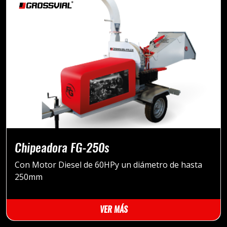
Chipeadora FG-250s
Con Motor Diesel de 60HPy un diámetro de hasta
250mm
VER MÁS