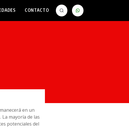
EDADES
CONTACTO
ermanecerá en un
. La mayoría de las
es potenciales del