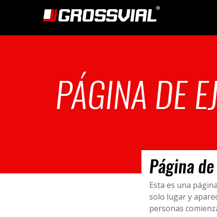
PÁGINA DE E
Página de
Esta es una págin
solo lugar y aparec
personas comienzan