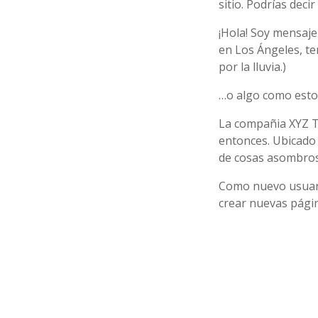
sitio. Podrías decir
¡Hola! Soy mensajer
en Los Ángeles, te
por la lluvia.)
…o algo como esto
La compañia XYZ Tr
entonces. Ubicado 
de cosas asombros
Como nuevo usuari
crear nuevas págin