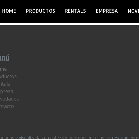
HOME
PRODUCTOS
RENTALS
EMPRESA
NOV
enú
me
oductos
ntals
presa
vedades
ntacto
nadas y visualizadas en este sitio pertenecen a sus correspondiente