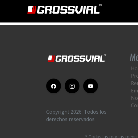
This is my archive 99
Cajas Bivuelco
M
Ho
Pr
Re
Em
No
Co
Copyright 2026.
Todos los
derechos reservados.
* Todas las marcas mencio