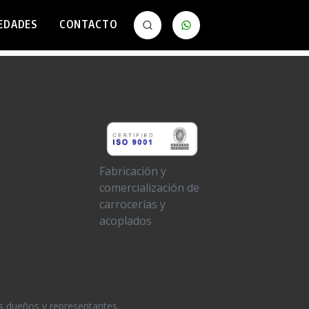
EDADES
CONTACTO
Fabricación y
comercialización de
carrocerías y
acoplados
s dueños y representantes.